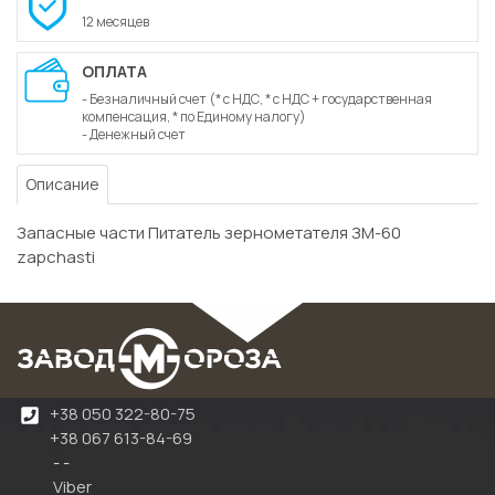
12 месяцев
ОПЛАТА
- Безналичный счет (* с НДС, * с НДС + государственная
компенсация, * по Единому налогу)
- Денежный счет
Описание
Запасные части Питатель зернометателя ЗМ-60
zapchasti
+38 050 322-80-75
+38 067 613-84-69
- -
Viber