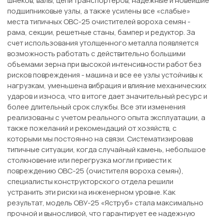
шнеков, валы, цепи транспортеров, надежные и новейшие
подшипниковые узлы, а также усилены все «слабые»
места типичных ОВС-25 очистителей вороха семян -
рама, секции, решетные станы, бампер и редуктор. За
счет использования утолщенного металла появляется
возможность работать с действительно большими
объемами зерна при высокой интенсивности работ без
рисков повреждения - машина и все ее узлы устойчивы к
нагрузкам, уменьшена вибрация и влияние механических
ударов и износа, что в итоге дает значительный ресурс и
более длительный срок службы. Все эти изменения
реализованы с учетом реального опыта эксплуатации, а
также пожеланий и рекомендаций от хозяйств, с
которыми мы постоянно на связи. Систематизировав
типичные ситуации, когда случайный камень, небольшое
столкновение или перегрузка могли привести к
повреждению ОВС-25 (очистителя вороха семян),
специалисты конструкторского отдела решили
устранить эти риски на инженерном уровне. Как
результат, модель ОВУ-25 «Яструб» стала максимально
прочной и выносливой, что гарантирует ее надежную