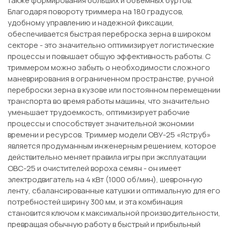
также формирования больших и объемных буртов.
Благодаря повороту триммера на 180 градусов,
удобному управлению и надежной фиксации,
обеспечивается быстрая переброска зерна в широком
секторе - это значительно оптимизирует логистические
процессы и повышает общую эффективность работы. С
триммером можно забыть о необходимости сложного
маневрирования в ограниченном пространстве, ручной
переброски зерна в кузове или постоянном перемещении
транспорта во время работы машины, что значительно
уменьшает трудоемкость, оптимизирует рабочие
процессы и способствует значительной экономии
времени и ресурсов. Триммер модели ОВУ-25 «Яструб»
является продуманным инженерным решением, которое
действительно меняет правила игры при эксплуатации
ОВС-25 и очистителей вороха семян - он имеет
электродвигатель на 4 кВт (1000 об/мин), шевронную
ленту, сбалансированные катушки и оптимальную для его
потребностей ширину 300 мм, и эта комбинация
становится ключом к максимальной производительности,
превращая обычную работу в быстрый и прибыльный