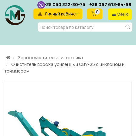
+38 050 322-80-75
+38 067 613-84-69
0
Личный кабинет
Меню
RU
Зерноочистительная техника
Очиститель вороха усиленный ОВУ-25 с циклоном и
триммером