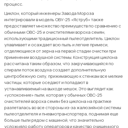
процесс.
Циклон, который инженеры Завода Мороза
интегрировали в модель ОВУ-25 «Яструб» также
предоставляет множество преимуществ по сравнению с
обычными ОВС-25 и очистителями вороха семян,
использующими традиционный пылеотделитель. Циклон
улавливает и осаждает всю пыль и легкие примеси,
отделяющиеся от зерна на первой стадии очистки при
применении воздушной системы. Конструкция циклона
рассчитана таким образом, что закручивающийся по
спирали поток воздуха создает дополнительную
центробежную силу, прижимающую к стенкам все мелкие
частицы, которые оседают и попадают в
устанавливаемый на выходе мешок. Это выглядит как
«успокоение» пыли, которая у обычных ОВС-25
очистителей вороха семян без циклона на практике
разлеталась во все стороны из-за жалюзийной системы
пылеотделителя и пневмотранспортера, поднимая еще
больше пыли рядом с машиной, что значительно
усложняло работу операторов и качество очищенного