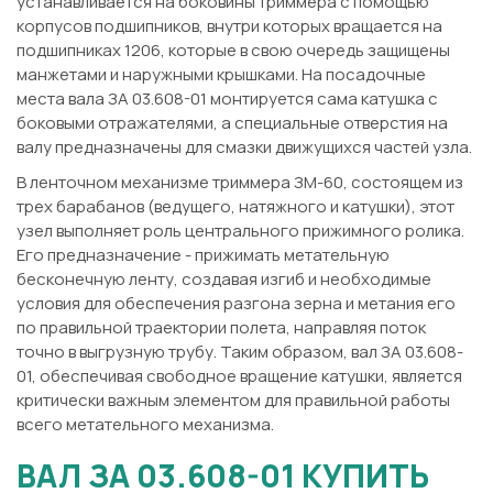
устанавливается на боковины триммера с помощью
корпусов подшипников, внутри которых вращается на
подшипниках 1206, которые в свою очередь защищены
манжетами и наружными крышками. На посадочные
места вала ЗА 03.608-01 монтируется сама катушка с
боковыми отражателями, а специальные отверстия на
валу предназначены для смазки движущихся частей узла.
В ленточном механизме триммера ЗМ-60, состоящем из
трех барабанов (ведущего, натяжного и катушки), этот
узел выполняет роль центрального прижимного ролика.
Его предназначение - прижимать метательную
бесконечную ленту, создавая изгиб и необходимые
условия для обеспечения разгона зерна и метания его
по правильной траектории полета, направляя поток
точно в выгрузную трубу. Таким образом, вал ЗА 03.608-
01, обеспечивая свободное вращение катушки, является
критически важным элементом для правильной работы
всего метательного механизма.
ВАЛ ЗА 03.608-01 КУПИТЬ