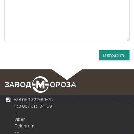
+38 050 322-80-75
+38 067 613-84-69
- -
Viber
Telegram
- -