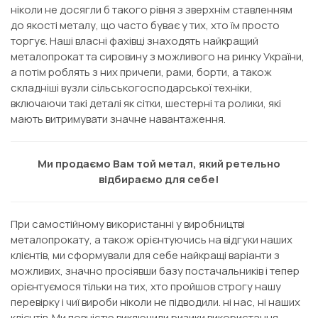
ніколи не досягли б такого рівня з зверхнім ставленням
до якості металу, що часто буває у тих, хто їм просто
торгує. Наші власні фахівці знаходять найкращий
металопрокат та сировину з можливого на ринку України,
а потім роблять з них причепи, рами, борти, а також
складніші вузли сільськогосподарської техніки,
включаючи такі деталі як сітки, шестерні та ролики, які
мають витримувати значне навантаження.
Ми продаємо Вам той метал, який ретельно
відбираємо для себе!
При самостійному використанні у виробництві
металопрокату, а також орієнтуючись на відгуки наших
клієнтів, ми сформували для себе найкращі варіанти з
можливих, значно просіявши базу постачальників і тепер
орієнтуємося тільки на тих, хто пройшов строгу нашу
перевірку і чиї вироби ніколи не підводили. ні нас, ні наших
клієнтів. Ми повністю виключили ризики використання